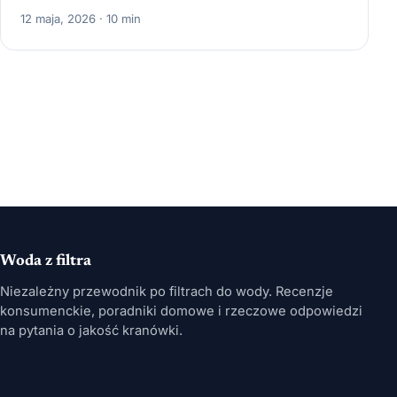
12 maja, 2026 · 10 min
Woda z filtra
Niezależny przewodnik po filtrach do wody. Recenzje
konsumenckie, poradniki domowe i rzeczowe odpowiedzi
na pytania o jakość kranówki.