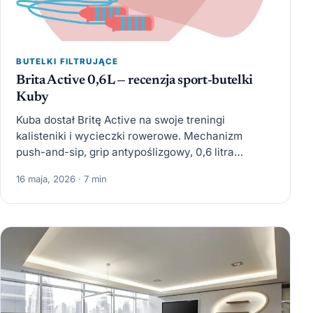
BUTELKI FILTRUJĄCE
Brita Active 0,6L — recenzja sport-butelki
Kuby
Kuba dostał Britę Active na swoje treningi
kalisteniki i wycieczki rowerowe. Mechanizm
push-and-sip, grip antypoślizgowy, 0,6 litra
pojemności. Czy sportem nie da się jej…
16 maja, 2026 · 7 min