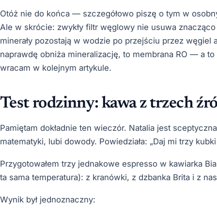
Otóż nie do końca — szczegółowo piszę o tym w osobnym
Ale w skrócie: zwykły filtr węglowy nie usuwa znacząc
minerały pozostają w wodzie po przejściu przez węgiel ak
naprawdę obniża mineralizację, to membrana RO — a to od
wracam w kolejnym artykule.
Test rodzinny: kawa z trzech źr
Pamiętam dokładnie ten wieczór. Natalia jest sceptyczn
matematyki, lubi dowody. Powiedziała: „Daj mi trzy kubki 
Przygotowałem trzy jednakowe espresso w kawiarka Bialet
ta sama temperatura): z kranówki, z dzbanka Brita i z na
Wynik był jednoznaczny: