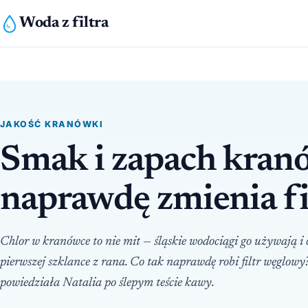
Woda z filtra
JAKOŚĆ KRANÓWKI
Smak i zapach kran
naprawdę zmienia f
Chlor w kranówce to nie mit — śląskie wodociągi go używają i c
pierwszej szklance z rana. Co tak naprawdę robi filtr węglowy?
powiedziała Natalia po ślepym teście kawy.