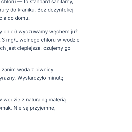
hloru — to standard sanitarny,
 rury do kraniku. Bez dezynfekcji
cia do domu.
lny chlor) wyczuwamy węchem już
0,3 mg/L wolnego chloru w wodzie
ch jest cieplejsza, czujemy go
, zanim woda z piwnicy
wyraźny. Wystarczyło minutę
 wodzie z naturalną materią
smak. Nie są przyjemne,