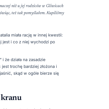
aczej niż u jej rodziców w Gliwicach
 mówiąc, też tak pomyślałem. Kupiliśmy
talia miała rację w innej kwestii:
 jest i co z niej wychodzi po
r” i że działa na zasadzie
est trochę bardziej złożona i
śnić, skąd w ogóle bierze się
z kranu