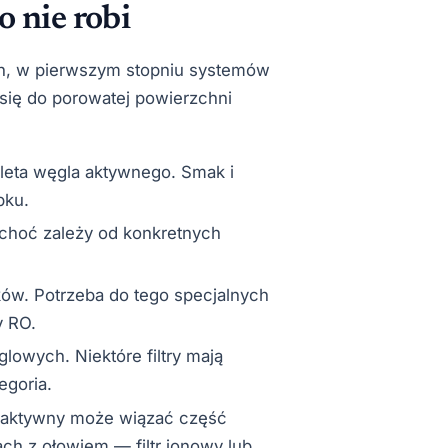
o nie robi
ch, w pierwszym stopniu systemów
 się do porowatej powierzchni
leta węgla aktywnego. Smak i
bku.
choć zależy od konkretnych
ów. Potrzeba do tego specjalnych
y RO.
owych. Niektóre filtry mają
egoria.
ktywny może wiązać część
jach z ołowiem — filtr jonowy lub