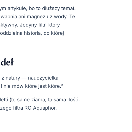
 artykule, bo to dłuższy temat.
o wapnia ani magnezu z wody. Te
tywny. Jedyny filtr, który
dzielna historia, do której
ódeł
a z natury — nauczycielka
i nie mów które jest które.”
ti (te same ziarna, ta sama ilość,
szego filtra RO Aquaphor.