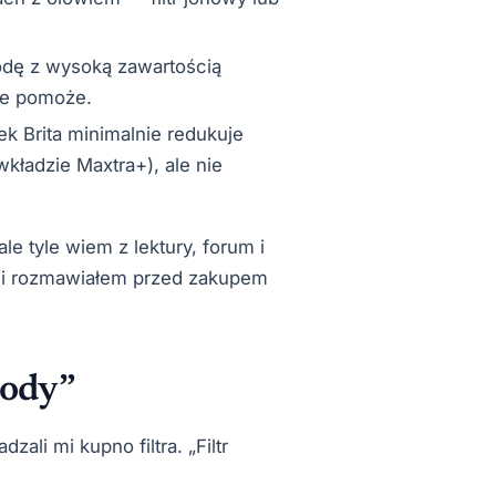
odę z wysoką zawartością
nie pomoże.
k Brita minimalnie redukuje
ładzie Maxtra+), ale nie
le tyle wiem z lektury, forum i
ymi rozmawiałem przed zakupem
wody”
ali mi kupno filtra. „Filtr