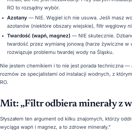
RO to rozsądny wybór.
Azotany
— NIE. Węgiel ich nie usuwa. Jeśli masz w
azotanów (niektóre obszary wiejskie), filtr węglowy 
Twardość (wapń, magnez)
— NIE skutecznie. Dzbane
twardość przez wymianę jonową (harze żywiczne w wk
rozwiązuje problemu twardej wody na Śląsku.
Nie jestem chemikiem i to nie jest porada techniczna — a
rozmów ze specjalistami od instalacji wodnych, z któr
RO.
Mit: „Filtr odbiera minerały z 
Słyszałem ten argument od kilku znajomych, którzy oddradz
wyciąga wapń i magnez, a to zdrowe minerały.”