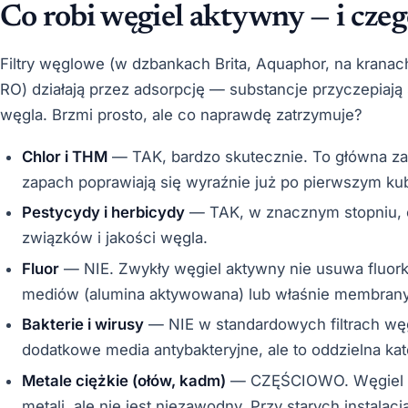
Co robi węgiel aktywny — i czeg
Filtry węglowe (w dzbankach Brita, Aquaphor, na krana
RO) działają przez adsorpcję — substancje przyczepiają
węgla. Brzmi prosto, ale co naprawdę zatrzymuje?
Chlor i THM
— TAK, bardzo skutecznie. To główna za
zapach poprawiają się wyraźnie już po pierwszym ku
Pestycydy i herbicydy
— TAK, w znacznym stopniu, 
związków i jakości węgla.
Fluor
— NIE. Zwykły węgiel aktywny nie usuwa fluork
mediów (alumina aktywowana) lub właśnie membran
Bakterie i wirusy
— NIE w standardowych filtrach węgl
dodatkowe media antybakteryjne, ale to oddzielna kat
Metale ciężkie (ołów, kadm)
— CZĘŚCIOWO. Węgiel a
metali, ale nie jest niezawodny. Przy starych instalac