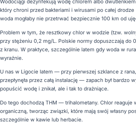
Wodociągi dezynfekują wodę chlorem albo dwutlenkiem c
który chroni przed bakteriami i wirusami po całej drodze
woda mogłaby nie przetrwać bezpiecznie 100 km od uję
Problem w tym, że resztkowy chlor w wodzie (tzw. wo
przy stężeniu 0,2 mg/L. Polskie normy dopuszczają do 
z kranu. W praktyce, szczególnie latem gdy woda w rura
wyraźnie.
U nas w Ligocie latem — przy pierwszej szklance z rana
przepłynęła przez całą instalację — zapach był bardzo 
popuścić wodę i znikał, ale i tak to drażniące.
Do tego dochodzą THM — trihalometany. Chlor reaguje w
organiczną, tworząc związki, które mają swój własny po
szczególnie w kawie lub herbacie.