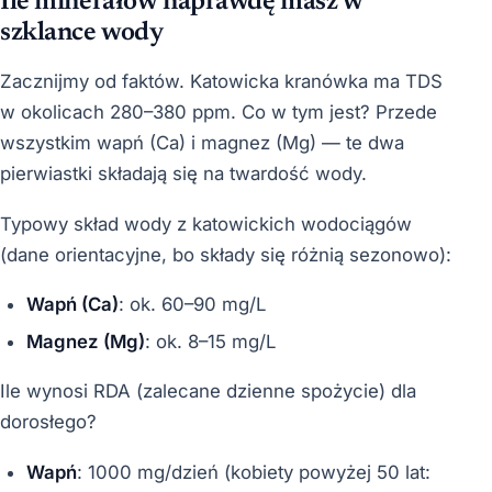
Ile minerałów naprawdę masz w
szklance wody
Zacznijmy od faktów. Katowicka kranówka ma TDS
w okolicach 280–380 ppm. Co w tym jest? Przede
wszystkim wapń (Ca) i magnez (Mg) — te dwa
pierwiastki składają się na twardość wody.
Typowy skład wody z katowickich wodociągów
(dane orientacyjne, bo składy się różnią sezonowo):
Wapń (Ca)
: ok. 60–90 mg/L
Magnez (Mg)
: ok. 8–15 mg/L
Ile wynosi RDA (zalecane dzienne spożycie) dla
dorosłego?
Wapń
: 1000 mg/dzień (kobiety powyżej 50 lat: