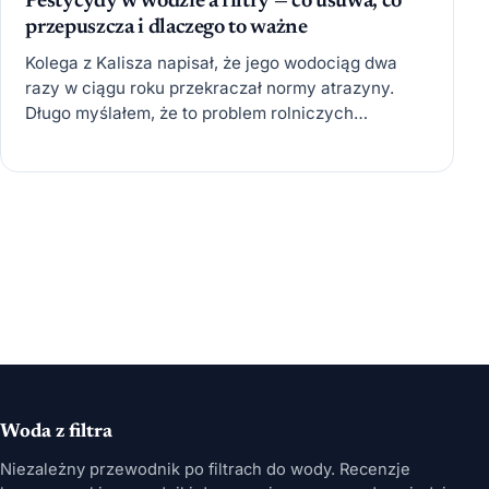
Pestycydy w wodzie a filtry — co usuwa, co
przepuszcza i dlaczego to ważne
Kolega z Kalisza napisał, że jego wodociąg dwa
razy w ciągu roku przekraczał normy atrazyny.
Długo myślałem, że to problem rolniczych
regionów, ale sprawdziłem.…
Woda z filtra
Niezależny przewodnik po filtrach do wody. Recenzje