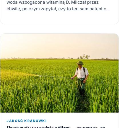
woda wzbogacona witaminą D. Milczał przez
chwilę, po czym zapytał, czy to ten sam patent co
jon-generator. Nie…
JAKOŚĆ KRANÓWKI