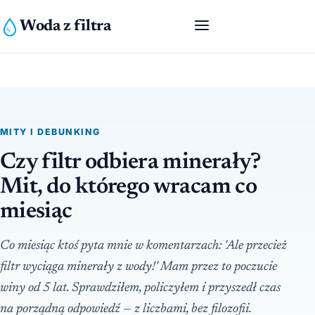
Woda z filtra
MITY I DEBUNKING
Czy filtr odbiera minerały?
Mit, do którego wracam co
miesiąc
Co miesiąc ktoś pyta mnie w komentarzach: 'Ale przecież
filtr wyciąga minerały z wody!' Mam przez to poczucie
winy od 5 lat. Sprawdziłem, policzyłem i przyszedł czas
na porządną odpowiedź — z liczbami, bez filozofii.