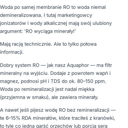
Woda po samej membranie RO to woda niemal
demineralizowana. I tutaj marketingowcy
jonizatorów i wody alkalicznej mają swój ulubiony
argument: 'RO wyciąga minerały!’
Mają rację technicznie. Ale to tylko połowa
informacji.
Dobry system RO — jak nasz Aquaphor — ma filtr
mineralny na wyjściu. Dodaje z powrotem wapń i
magnez, podnosi pH i TDS do ok. 80–150 ppm.
Woda po remineralizacji jest nadal miękka
(przyjemna w smaku), ale zawiera minerały.
A nawet jeśli pijesz wodę RO bez remineralizacji —
te 6–15% RDA minerałów, które traciłeś z kranówki,
to tyle co jedna garść orzechów lub porcja sera