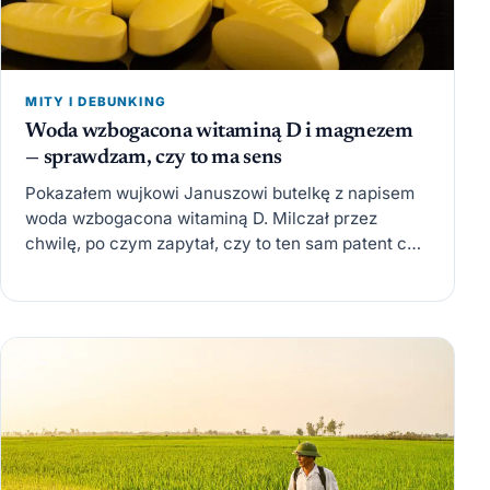
MITY I DEBUNKING
Woda wzbogacona witaminą D i magnezem
— sprawdzam, czy to ma sens
Pokazałem wujkowi Januszowi butelkę z napisem
woda wzbogacona witaminą D. Milczał przez
chwilę, po czym zapytał, czy to ten sam patent co
jon-generator. Nie…