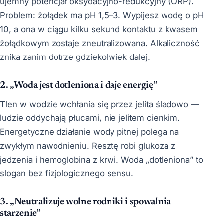
ujemny potencjał oksydacyjno-redukcyjny (ORP).
Problem: żołądek ma pH 1,5–3. Wypijesz wodę o pH
10, a ona w ciągu kilku sekund kontaktu z kwasem
żołądkowym zostaje zneutralizowana. Alkaliczność
znika zanim dotrze gdziekolwiek dalej.
2. „Woda jest dotleniona i daje energię”
Tlen w wodzie wchłania się przez jelita śladowo —
ludzie oddychają płucami, nie jelitem cienkim.
Energetyczne działanie wody pitnej polega na
zwykłym nawodnieniu. Resztę robi glukoza z
jedzenia i hemoglobina z krwi. Woda „dotleniona” to
slogan bez fizjologicznego sensu.
3. „Neutralizuje wolne rodniki i spowalnia
starzenie”