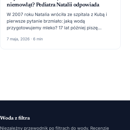
niemowląt? Pediatra Natalii odpowiada
W 2007 roku Natalia wróciła ze szpitala z Kubą i
pierwsze pytanie brzmiało: jaką wodą
przygotowujemy mleko? 17 lat później piszę
wszystko, czego się…
7 maja, 2026 · 6 min
Woda z filtra
Niezależny przewodnik po filtrach do wody. Recenzje