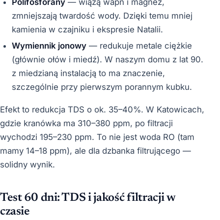
Polifosforany
— wiążą wapń i magnez,
zmniejszają twardość wody. Dzięki temu mniej
kamienia w czajniku i ekspresie Natalii.
Wymiennik jonowy
— redukuje metale ciężkie
(głównie ołów i miedź). W naszym domu z lat 90.
z miedzianą instalacją to ma znaczenie,
szczególnie przy pierwszym porannym kubku.
Efekt to redukcja TDS o ok. 35–40%. W Katowicach,
gdzie kranówka ma 310–380 ppm, po filtracji
wychodzi 195–230 ppm. To nie jest woda RO (tam
mamy 14–18 ppm), ale dla dzbanka filtrującego —
solidny wynik.
Test 60 dni: TDS i jakość filtracji w
czasie