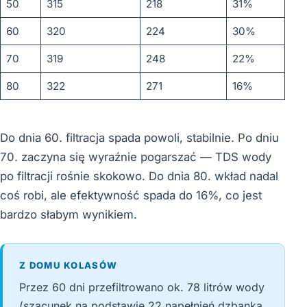
50
315
218
31%
60
320
224
30%
70
319
248
22%
80
322
271
16%
Do dnia 60. filtracja spada powoli, stabilnie. Po dniu
70. zaczyna się wyraźnie pogarszać — TDS wody
po filtracji rośnie skokowo. Do dnia 80. wkład nadal
coś robi, ale efektywność spada do 16%, co jest
bardzo słabym wynikiem.
Z DOMU KOLASÓW
Przez 60 dni przefiltrowano ok. 78 litrów wody
(szacunek na podstawie 22 napełnień dzbanka