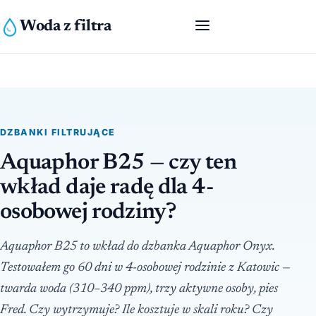
Woda z filtra
DZBANKI FILTRUJĄCE
Aquaphor B25 — czy ten
wkład daje radę dla 4-
osobowej rodziny?
Aquaphor B25 to wkład do dzbanka Aquaphor Onyx.
Testowałem go 60 dni w 4-osobowej rodzinie z Katowic —
twarda woda (310–340 ppm), trzy aktywne osoby, pies
Fred. Czy wytrzymuje? Ile kosztuje w skali roku? Czy