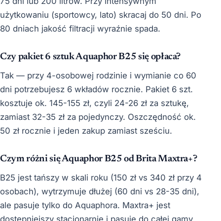
75 dni lub 200 litrów. Przy intensywnym
użytkowaniu (sportowcy, lato) skracaj do 50 dni. Po
80 dniach jakość filtracji wyraźnie spada.
Czy pakiet 6 sztuk Aquaphor B25 się opłaca?
Tak — przy 4-osobowej rodzinie i wymianie co 60
dni potrzebujesz 6 wkładów rocznie. Pakiet 6 szt.
kosztuje ok. 145-155 zł, czyli 24-26 zł za sztukę,
zamiast 32-35 zł za pojedynczy. Oszczędność ok.
50 zł rocznie i jeden zakup zamiast sześciu.
Czym różni się Aquaphor B25 od Brita Maxtra+?
B25 jest tańszy w skali roku (150 zł vs 340 zł przy 4
osobach), wytrzymuje dłużej (60 dni vs 28-35 dni),
ale pasuje tylko do Aquaphora. Maxtra+ jest
dostępniejszy stacjonarnie i pasuje do całej gamy