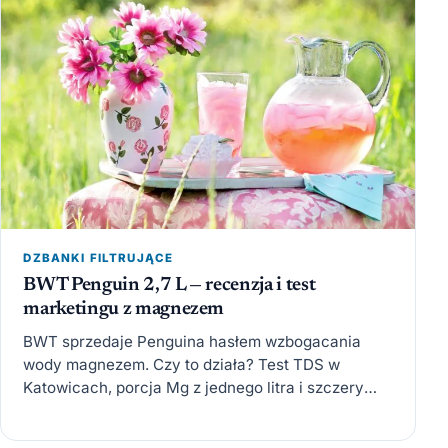
DZBANKI FILTRUJĄCE
BWT Penguin 2,7 L — recenzja i test
marketingu z magnezem
BWT sprzedaje Penguina hasłem wzbogacania
wody magnezem. Czy to działa? Test TDS w
Katowicach, porcja Mg z jednego litra i szczery
rachunek: czy wyższa…