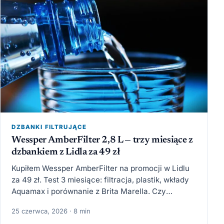
DZBANKI FILTRUJĄCE
Wessper AmberFilter 2,8 L — trzy miesiące z
dzbankiem z Lidla za 49 zł
Kupiłem Wessper AmberFilter na promocji w Lidlu
za 49 zł. Test 3 miesiące: filtracja, plastik, wkłady
Aquamax i porównanie z Brita Marella. Czy
budżetowe…
25 czerwca, 2026 · 8 min