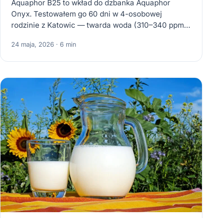
Aquaphor B25 to wkład do dzbanka Aquaphor
Onyx. Testowałem go 60 dni w 4-osobowej
rodzinie z Katowic — twarda woda (310–340 ppm),
trzy aktywne…
24 maja, 2026 · 6 min