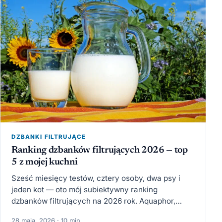
DZBANKI FILTRUJĄCE
Ranking dzbanków filtrujących 2026 — top
5 z mojej kuchni
Sześć miesięcy testów, cztery osoby, dwa psy i
jeden kot — oto mój subiektywny ranking
dzbanków filtrujących na 2026 rok. Aquaphor,
Brita, Dafi i…
28 maja, 2026 · 10 min