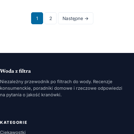
Stronicowanie
1
2
Następne →
wpisów
Woda z filtra
Niezależny przewodnik po filtrach do wody. Recenzje
konsumenckie, poradniki domowe i rzeczowe odpowiedzi
na pytania o jakość kranówki.
KATEGORIE
Ciekawostki