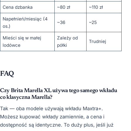
Cena dzbanka
~80 zł
~110 zł
Napełnień/miesiąc (4
~36
~25
os.)
Mieści się w małej
Zależy od
Trudniej
lodówce
półki
FAQ
Czy Brita Marella XL używa tego samego wkładu
co klasyczna Marella?
Tak — oba modele używają wkładu Maxtra+.
Możesz kupować wkłady zamiennie, a cena i
dostępność są identyczne. To duży plus, jeśli już