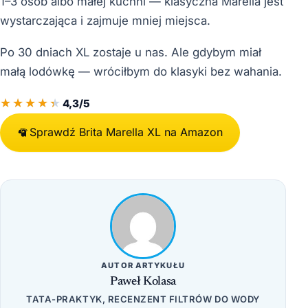
1–3 osób albo małej kuchni — klasyczna Marella jest
wystarczająca i zajmuje mniej miejsca.
Po 30 dniach XL zostaje u nas. Ale gdybym miał
małą lodówkę — wróciłbym do klasyki bez wahania.
4,3/5
Sprawdź Brita Marella XL na Amazon
AUTOR ARTYKUŁU
Paweł Kolasa
TATA-PRAKTYK, RECENZENT FILTRÓW DO WODY