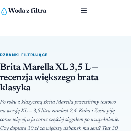
Woda z filtra
DZBANKI FILTRUJĄCE
Brita Marella XL 3,5 L —
recenzja większego brata
klasyka
Po roku z klasyczną Brita Marella przeszliśmy testowo
na wersję XL — 3,5 litra zamiast 2,4. Kuba i Zosia piją
coraz więcej, a ja coraz częściej sięgałem po uzupełnienie.
Czy dopłata 30 zł za większy dzbanek ma sens? Test 30