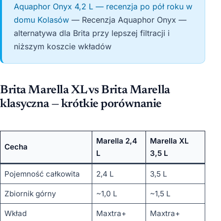
Aquaphor Onyx 4,2 L — recenzja po pół roku w
domu Kolasów
— Recenzja Aquaphor Onyx —
alternatywa dla Brita przy lepszej filtracji i
niższym koszcie wkładów
Brita Marella XL vs Brita Marella
klasyczna — krótkie porównanie
Marella 2,4
Marella XL
Cecha
L
3,5 L
Pojemność całkowita
2,4 L
3,5 L
Zbiornik górny
~1,0 L
~1,5 L
Wkład
Maxtra+
Maxtra+