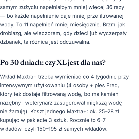
samym zużyciu napełniałbym mniej więcej 36 razy
— bo każde napełnienie daje mniej przefiltrowanej
wody. To 11 napełnień mniej miesięcznie. Brzmi jak
drobiazg, ale wieczorem, gdy dzieci już wyczerpały
dzbanek, ta różnica jest odczuwalna.
Po 30 dniach: czy XL jest dla nas?
Wkład Maxtra+ trzeba wymieniać co 4 tygodnie przy
intensywnym użytkowaniu (4 osoby + pies Fred,
który też dostaje filtrowaną wodę, bo ma kamień
nazębny i weterynarz zasugerował miększą wodę —
nie żartuję). Koszt jednego Maxtra+: ok. 25–28 zł
kupując w pakiecie 3 sztuk. Rocznie to 6–7
wkładów, czyli 150–195 zł samych wkładów.